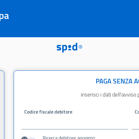
pa
PAGA SENZA 
inserisci i dati dell'avvi
Codice fiscale debitore
Co
Ricerca debitore anonimo