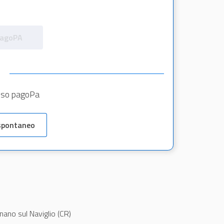
pagoPA
e
iso pagoPa
spontaneo
no sul Naviglio (CR)